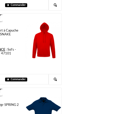
Commander
rt à Capuche
 SNAKE
NCE
:
Sol's -
- 47101
Commander
0gr SPRING 2