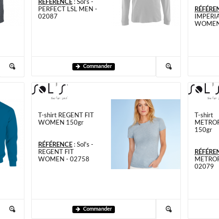
RÉFÉRENCE
:
Sol's -
PERFECT LSL MEN -
RÉFÉRE
02087
IMPERIA
WOMEN 
Commander
T-shirt REGENT FIT
T-shirt
WOMEN 150gr
METRO
150gr
RÉFÉRENCE
:
Sol's -
REGENT FIT
RÉFÉRE
WOMEN - 02758
METROP
02079
Commander