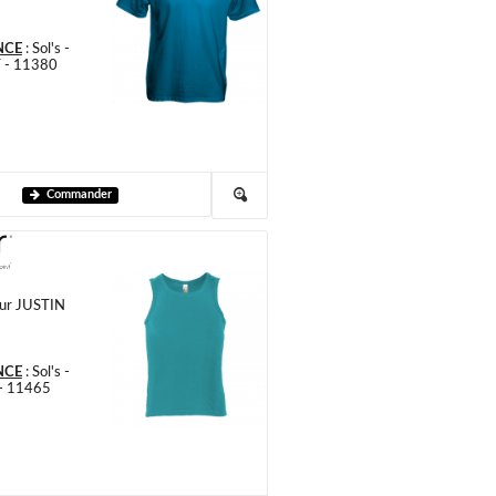
NCE
:
Sol's -
 - 11380
Commander
ur JUSTIN
NCE
:
Sol's -
- 11465