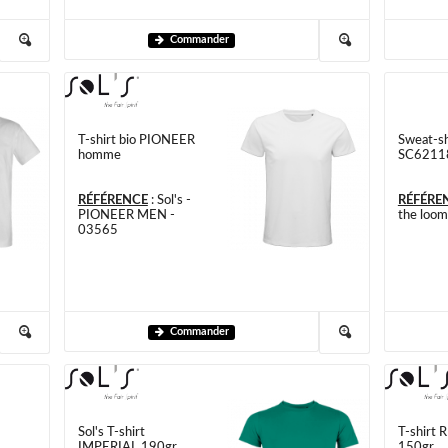
Commander
T-shirt bio PIONEER
Sweat-sh
homme
SC6211
RÉFÉRENCE
:
Sol's -
RÉFÉRE
PIONEER MEN -
the loo
03565
Commander
Sol's T-shirt
T-shirt
IMPERIAL 190gr
150gr