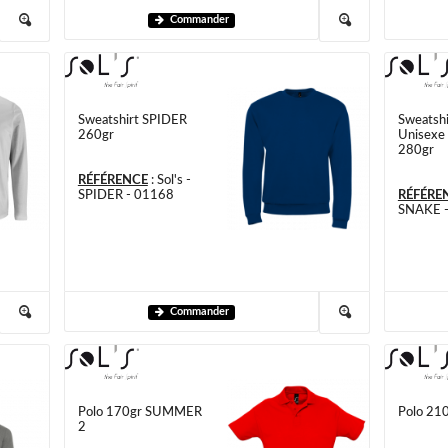
Commander
Sweatshirt SPIDER
Sweatshi
260gr
Unisexe
280gr
RÉFÉRENCE
:
Sol's -
SPIDER - 01168
RÉFÉRE
SNAKE 
Commander
Polo 170gr SUMMER
Polo 21
2