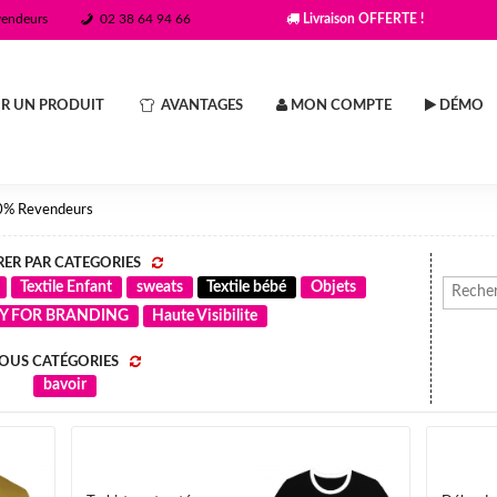
vendeurs
02 38 64 94 66
Livraison OFFERTE !
R UN PRODUIT
AVANTAGES
MON COMPTE
DÉMO
0% Revendeurs
RER PAR CATEGORIES
Textile Enfant
sweats
Textile bébé
Objets
DY FOR BRANDING
Haute Visibilite
OUS CATÉGORIES
bavoir