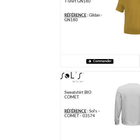
T-shirt GN180
RÉFÉRENCE
:
Gildan -
GN180
Commander
Sweatshirt BIO
COMET
RÉFÉRENCE
:
Sol's -
COMET - 03574