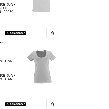
NCE
:
Sol's -
L FIT
- 02080
Commander
POLITAN
NCE
:
Sol's -
OLITAN -
Commander