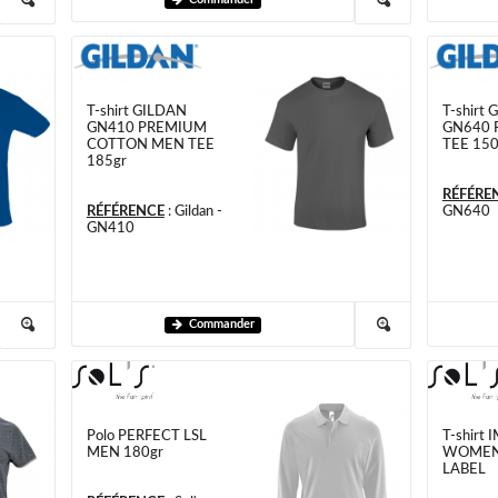
T-shirt GILDAN
T-shirt
GN410 PREMIUM
GN640 
COTTON MEN TEE
TEE 150
185gr
RÉFÉRE
RÉFÉRENCE
:
Gildan -
GN640
GN410
Commander
Polo PERFECT LSL
T-shirt 
MEN 180gr
WOMEN 
LABEL