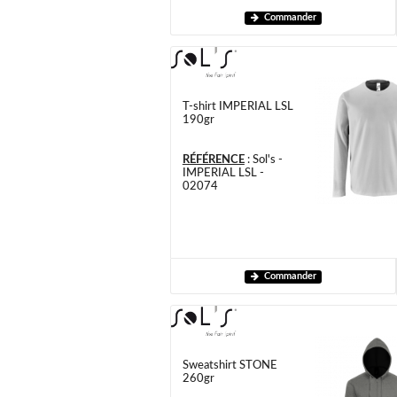
Commander
T-shirt IMPERIAL LSL
190gr
RÉFÉRENCE
:
Sol's -
IMPERIAL LSL -
02074
Commander
Sweatshirt STONE
260gr