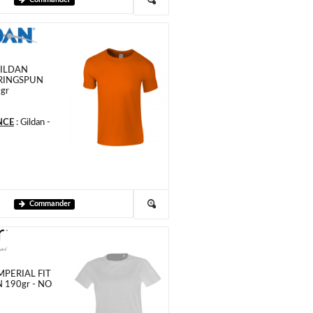
 GILDAN
RINGSPUN
gr
NCE
:
Gildan -
Commander
IMPERIAL FIT
190gr - NO