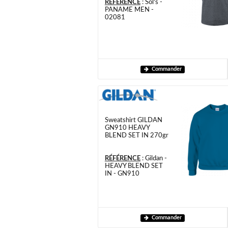
RÉFÉRENCE
:
Sol's -
PANAME MEN -
02081
Commander
Sweatshirt GILDAN
GN910 HEAVY
BLEND SET IN 270gr
RÉFÉRENCE
:
Gildan -
HEAVY BLEND SET
IN - GN910
Commander