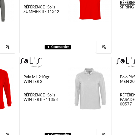
RÉFÉRE
RÉFÉRENCE
:
Sol's -
SPRING 
SUMMER II - 11342
Commander
Polo ML 210gr
Polo P
WINTER 2
MEN 20
RÉFÉRENCE
:
Sol's -
RÉFÉRE
WINTER II - 11353
PASADE
00577
Commander