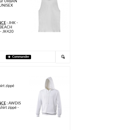
eur URBAN
UNISEX
NCE
:
JHK -
 BEACH
- JK420
Commander
irt zippé
NCE
:
AWDIS
hirt zippé -