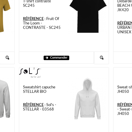
T-shirt contrasté
Débard
SC245
BEACH 
JK420
RÉFÉRENCE
:
Fruit Of
The Loom -
RÉFÉRE
CONTRASTE - SC245
URBAN
UNISEX 
Commander
Sweatshirt capuche
Sweat-sh
STELLAR BIO
JH050
RÉFÉRENCE
:
Sol's -
RÉFÉRE
STELLAR - 03568
- Sweat-s
JH050