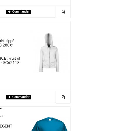
Commander
irt zippé
8 280gr
NCE
:
Fruit of
m - SC62118
Commander
 REGENT