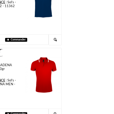
NCE
:
Sol's -
2 - 11362
Commander
ASADENA
0gr
NCE
:
Sol's -
NA MEN -
Commander