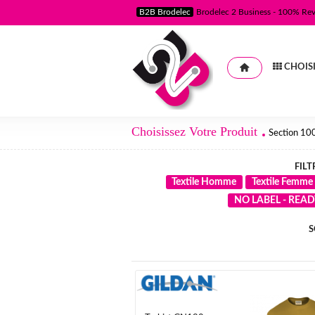
B2B Brodelec
Brodelec 2 Business - 100% Re
CHOISI
Choisissez Votre Produit
Section 10
FILT
Textile Homme
Textile Femme
NO LABEL - REA
S