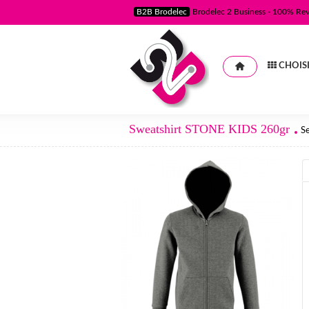
B2B Brodelec
Brodelec 2 Business - 100% Re
CHOISI
Sweatshirt STONE KIDS 260gr
S