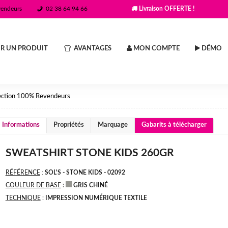
vendeurs
02 38 64 94 66
Livraison OFFERTE !
R UN PRODUIT
AVANTAGES
MON COMPTE
DÉMO
ection 100% Revendeurs
Informations
Propriétés
Marquage
Gabarits à télécharger
SWEATSHIRT STONE KIDS 260GR
RÉFÉRENCE
:
SOL'S - STONE KIDS - 02092
COULEUR DE BASE
:
GRIS CHINÉ
TECHNIQUE
:
IMPRESSION NUMÉRIQUE TEXTILE