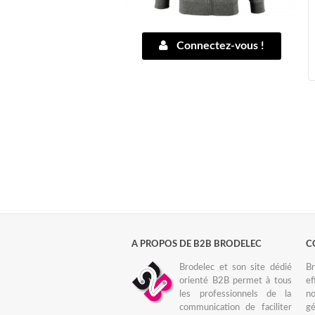
Connectez-vous !
A PROPOS DE B2B BRODELEC
C
Brodelec et son site dédié
Br
orienté B2B permet à tous
ef
les professionnels de la
no
communication de faciliter
gé