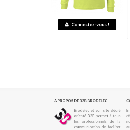
Connectez-vous !
A PROPOS DE B2B BRODELEC
C
Brodelec et son site dédié
Br
orienté B2B permet à tous
ef
les professionnels de la
n
communication de faciliter
au