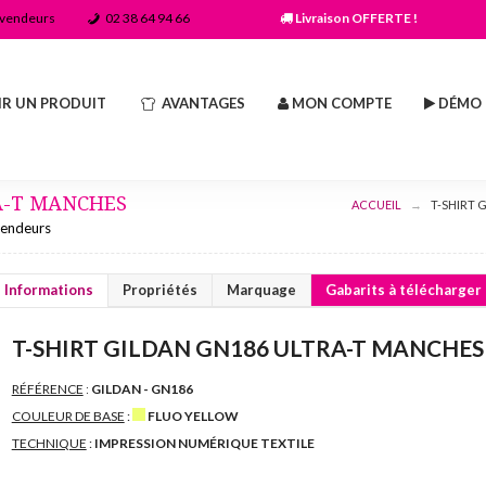
evendeurs
02 38 64 94 66
Livraison OFFERTE !
IR UN PRODUIT
AVANTAGES
MON COMPTE
DÉMO
RA-T MANCHES
ACCUEIL
T-SHIRT 
vendeurs
Informations
Propriétés
Marquage
Gabarits à télécharger
T-SHIRT GILDAN GN186 ULTRA-T MANCHES
RÉFÉRENCE
:
GILDAN - GN186
COULEUR DE BASE
:
FLUO YELLOW
TECHNIQUE
:
IMPRESSION NUMÉRIQUE TEXTILE